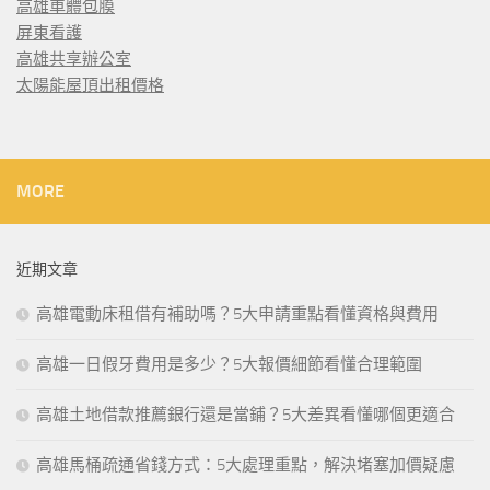
高雄車體包膜
屏東看護
高雄共享辦公室
太陽能屋頂出租價格
MORE
近期文章
高雄電動床租借有補助嗎？5大申請重點看懂資格與費用
高雄一日假牙費用是多少？5大報價細節看懂合理範圍
高雄土地借款推薦銀行還是當鋪？5大差異看懂哪個更適合
高雄馬桶疏通省錢方式：5大處理重點，解決堵塞加價疑慮