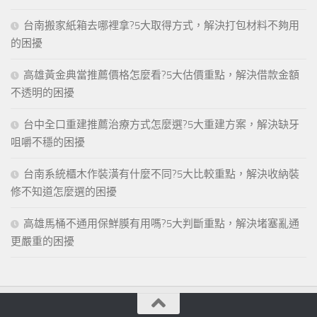
台南搬家紙箱去哪裡拿?5大取得方式，解決打包材料不夠用
的困擾
高雄黃金典當推薦價格怎麼看?5大估價重點，解決借款金額
不透明的困擾
台中全口重建推薦治療方式怎麼選?5大重建方案，解決缺牙
咀嚼不穩的困擾
台南系統櫃木作裝潢有什麼不同?5大比較重點，解決收納裝
修不知道怎麼選的困擾
高雄馬桶不通用保鮮膜有用嗎?5大判斷重點，解決堵塞亂通
更嚴重的困擾