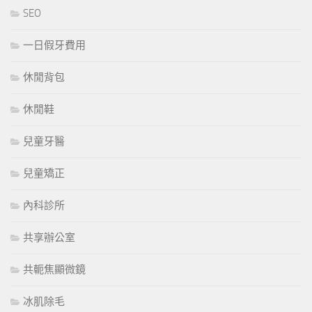
SEO
一日假牙費用
休閒背包
休閒鞋
兒童牙醫
兒童矯正
內科診所
共享辦公室
共軛焦顯微鏡
冰肌除毛