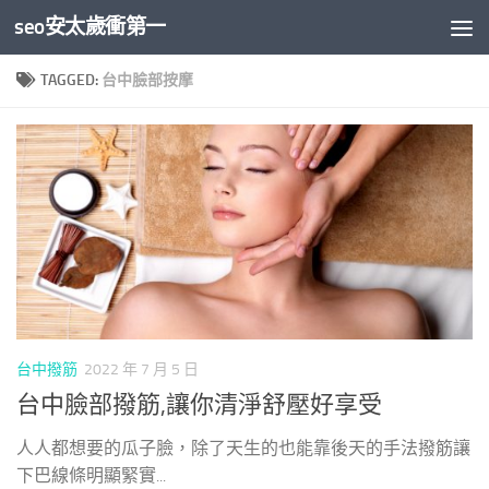
seo安太歲衝第一
Skip to content
TAGGED:
台中臉部按摩
台中撥筋
2022 年 7 月 5 日
台中臉部撥筋,讓你清淨舒壓好享受
人人都想要的瓜子臉，除了天生的也能靠後天的手法撥筋讓
下巴線條明顯緊實...