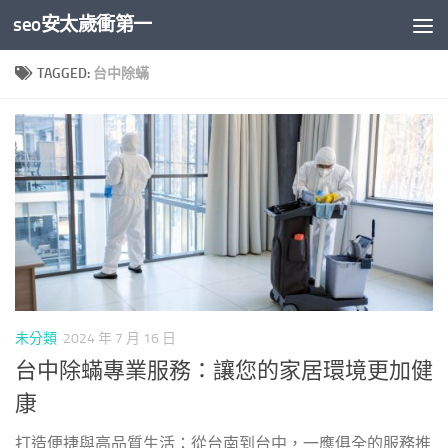
seo安太歲衝第一
Skip to content
TAGGED:
台中除蟎
未分類
2024 年 7 月 16 日
台中除蟎專業服務：讓您的家居環境更加健
康
打造便捷與高品質生活：從台南到台中，一應俱全的服務推