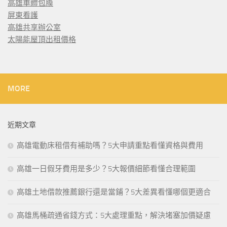
高雄車體包膜
屏東看護
高雄共享辦公室
太陽能屋頂出租價格
MORE
近期文章
高雄電動床租借有補助嗎？5大申請重點看懂資格與費用
高雄一日假牙費用是多少？5大報價細節看懂合理範圍
高雄土地借款推薦銀行還是當鋪？5大差異看懂哪個更適合
高雄馬桶疏通省錢方式：5大處理重點，解決堵塞加價疑慮