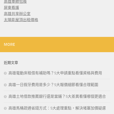
高雄車體包膜
屏東看護
高雄共享辦公室
太陽能屋頂出租價格
MORE
近期文章
高雄電動床租借有補助嗎？5大申請重點看懂資格與費用
高雄一日假牙費用是多少？5大報價細節看懂合理範圍
高雄土地借款推薦銀行還是當鋪？5大差異看懂哪個更適合
高雄馬桶疏通省錢方式：5大處理重點，解決堵塞加價疑慮