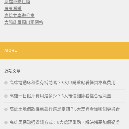
高雄車體包膜
屏東看護
高雄共享辦公室
太陽能屋頂出租價格
MORE
近期文章
高雄電動床租借有補助嗎？5大申請重點看懂資格與費用
高雄一日假牙費用是多少？5大報價細節看懂合理範圍
高雄土地借款推薦銀行還是當鋪？5大差異看懂哪個更適合
高雄馬桶疏通省錢方式：5大處理重點，解決堵塞加價疑慮