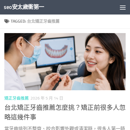
seo安太歲衝第一
Skip to content
TAGGED:
台北矯正牙齒推薦
矯正牙齒推薦
2026 年 5 月 14 日
台北矯正牙齒推薦怎麼挑？矯正前很多人忽
略這幾件事
當牙齒排列不整齊、咬合影響外觀或清潔時，很多人第一時