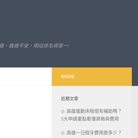
歲，歲歲平安，網站排名得第一!
MORE
近期文章
高雄電動床租借有補助嗎？
5大申請重點看懂資格與費用
高雄一日假牙費用是多少？