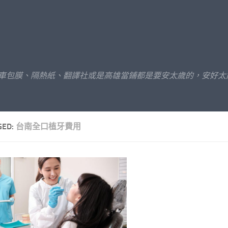
汽車包膜、隔熱紙、翻譯社或是高雄當鋪都是要安太歲的，安好太
GED:
台南全口植牙費用