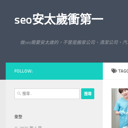
Skip to content
seo安太歲衝第一
做seo需要安太歲的，不管是搬家公司、清潔公司、
FOLLOW:
TAG
搜
尋
關
鍵
彙整
字: