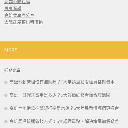
高雄車體包膜
屏東看護
高雄共享辦公室
太陽能屋頂出租價格
MORE
近期文章
高雄電動床租借有補助嗎？5大申請重點看懂資格與費用
高雄一日假牙費用是多少？5大報價細節看懂合理範圍
高雄土地借款推薦銀行還是當鋪？5大差異看懂哪個更適合
高雄馬桶疏通省錢方式：5大處理重點，解決堵塞加價疑慮