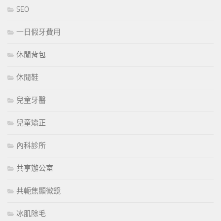
SEO
一日假牙費用
休閒背包
休閒鞋
兒童牙醫
兒童矯正
內科診所
共享辦公室
共軛焦顯微鏡
冰肌除毛