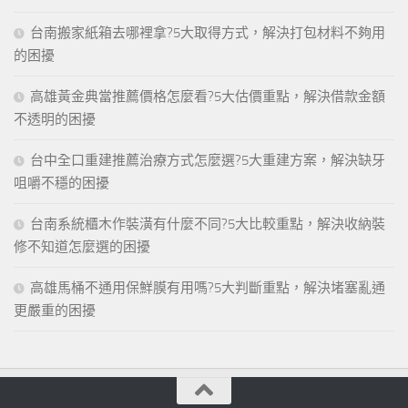
台南搬家紙箱去哪裡拿?5大取得方式，解決打包材料不夠用
的困擾
高雄黃金典當推薦價格怎麼看?5大估價重點，解決借款金額
不透明的困擾
台中全口重建推薦治療方式怎麼選?5大重建方案，解決缺牙
咀嚼不穩的困擾
台南系統櫃木作裝潢有什麼不同?5大比較重點，解決收納裝
修不知道怎麼選的困擾
高雄馬桶不通用保鮮膜有用嗎?5大判斷重點，解決堵塞亂通
更嚴重的困擾