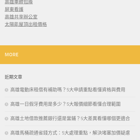
高雄車體包膜
屏東看護
高雄共享辦公室
太陽能屋頂出租價格
MORE
近期文章
高雄電動床租借有補助嗎？5大申請重點看懂資格與費用
高雄一日假牙費用是多少？5大報價細節看懂合理範圍
高雄土地借款推薦銀行還是當鋪？5大差異看懂哪個更適合
高雄馬桶疏通省錢方式：5大處理重點，解決堵塞加價疑慮