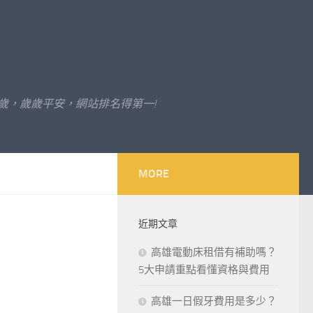
歲，歲歲平安，網站排名得第一!
MORE
近期文章
高雄電動床租借有補助嗎？
5大申請重點看懂資格與費用
高雄一日假牙費用是多少？