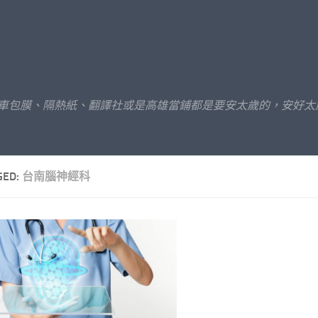
汽車包膜、隔熱紙、翻譯社或是高雄當鋪都是要安太歲的，安好太
GED:
台南腦神經科