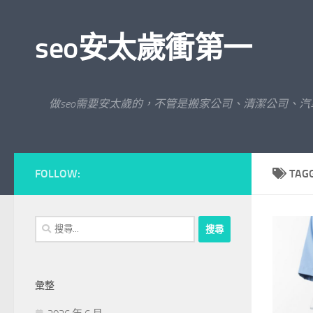
Skip to content
seo安太歲衝第一
做seo需要安太歲的，不管是搬家公司、清潔公司、
FOLLOW:
TAG
搜
尋
關
鍵
彙整
字: