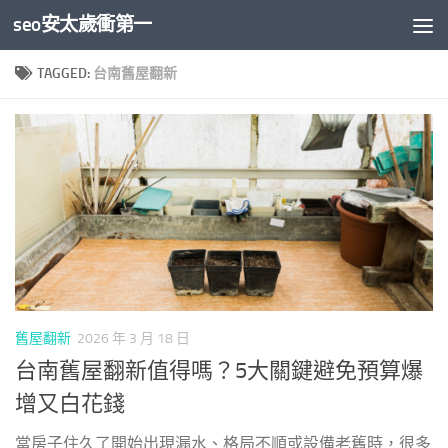
seo安太歲衝第一
Skip to content
TAGGED:
台南舊屋翻新
舊屋翻新
2026 年 3 月 18 日
台南舊屋翻新值得嗎？5大關鍵避免預算爆
增又白花錢
當房子住久了開始出現漏水、格局不順或設備老舊時，很多