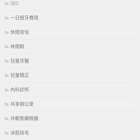
SEO
一日假牙費用
休閒背包
休閒鞋
兒童牙醫
兒童矯正
內科診所
共享辦公室
共軛焦顯微鏡
冰肌除毛