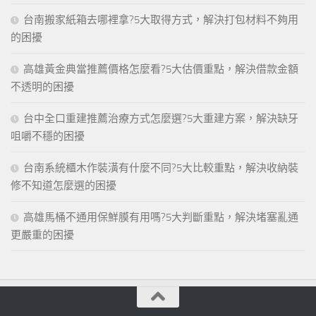
台南搬家紙箱去哪裡拿?5大取得方式，解決打包材料不夠用
的困擾
高雄黃金典當推薦價格怎麼看?5大估價重點，解決借款金額
不透明的困擾
台中全口重建推薦治療方式怎麼選?5大重建方案，解決缺牙
咀嚼不穩的困擾
台南系統櫃木作裝潢有什麼不同?5大比較重點，解決收納裝
修不知道怎麼選的困擾
高雄馬桶不通用保鮮膜有用嗎?5大判斷重點，解決堵塞亂通
更嚴重的困擾