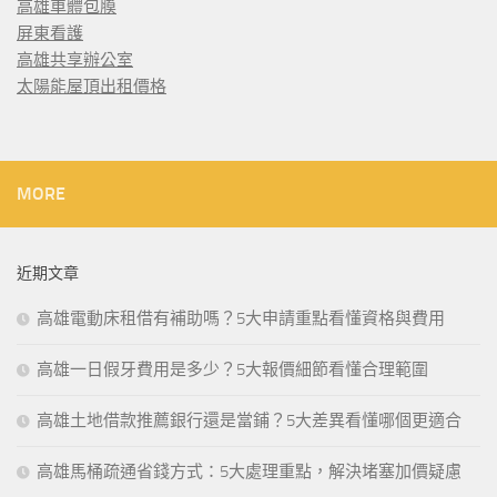
高雄車體包膜
屏東看護
高雄共享辦公室
太陽能屋頂出租價格
MORE
近期文章
高雄電動床租借有補助嗎？5大申請重點看懂資格與費用
高雄一日假牙費用是多少？5大報價細節看懂合理範圍
高雄土地借款推薦銀行還是當鋪？5大差異看懂哪個更適合
高雄馬桶疏通省錢方式：5大處理重點，解決堵塞加價疑慮