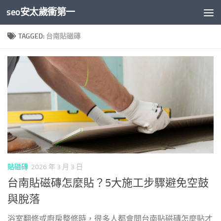
seo安太歲衝第一
Skip to content
TAGGED:
台南貼磁磚
貼磁磚
2026 年 3 月 3 日
台南貼磁磚怎麼貼？5大施工步驟避免空鼓
與脫落
浴室翻修或廚房整修時，很多人都會問台南貼磁磚怎麼貼才