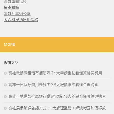
高雄車體包膜
屏東看護
高雄共享辦公室
太陽能屋頂出租價格
MORE
近期文章
高雄電動床租借有補助嗎？5大申請重點看懂資格與費用
高雄一日假牙費用是多少？5大報價細節看懂合理範圍
高雄土地借款推薦銀行還是當鋪？5大差異看懂哪個更適合
高雄馬桶疏通省錢方式：5大處理重點，解決堵塞加價疑慮