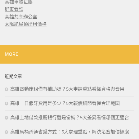
高雄車體包膜
屏東看護
高雄共享辦公室
太陽能屋頂出租價格
MORE
近期文章
高雄電動床租借有補助嗎？5大申請重點看懂資格與費用
高雄一日假牙費用是多少？5大報價細節看懂合理範圍
高雄土地借款推薦銀行還是當鋪？5大差異看懂哪個更適合
高雄馬桶疏通省錢方式：5大處理重點，解決堵塞加價疑慮