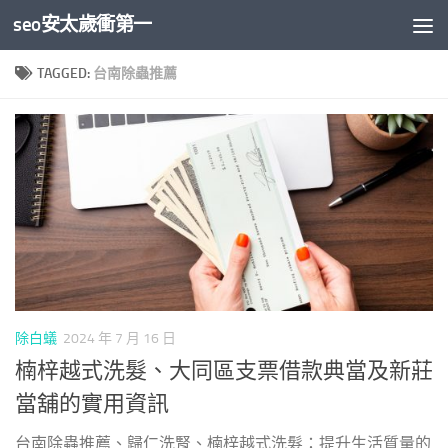
seo安太歲衝第一
Skip to content
TAGGED:
台南除蟲推薦
除白蟻
2024 年 7 月 16 日
楠梓越式洗髮、大同區支票借款典當及新莊
當舖的實用資訊
台南除蟲推薦、歸仁洗腎、楠梓越式洗髮：提升生活質量的