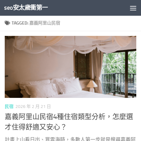
seo安太歲衝第一
Skip to content
TAGGED:
嘉義阿里山民宿
民宿
2026 年 2 月 21 日
嘉義阿里山民宿4種住宿類型分析，怎麼選
才住得舒適又安心？
計畫上山看日出、賞雲海時，多數人第一步就是搜尋嘉義阿