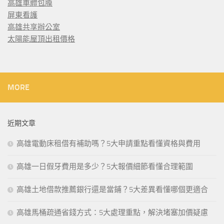
高雄車體包膜
屏東看護
高雄共享辦公室
太陽能屋頂出租價格
MORE
近期文章
高雄電動床租借有補助嗎？5大申請重點看懂資格與費用
高雄一日假牙費用是多少？5大報價細節看懂合理範圍
高雄土地借款推薦銀行還是當鋪？5大差異看懂哪個更適合
高雄馬桶疏通省錢方式：5大處理重點，解決堵塞加價疑慮