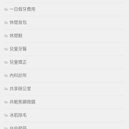
一日假牙費用
休閒背包
休閒鞋
兒童牙醫
兒童矯正
內科診所
共享辦公室
共軛焦顯微鏡
冰肌除毛
台中撥筋