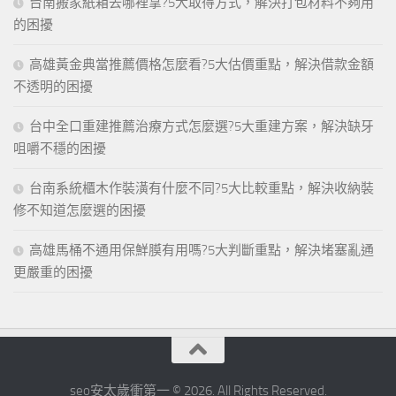
台南搬家紙箱去哪裡拿?5大取得方式，解決打包材料不夠用
的困擾
高雄黃金典當推薦價格怎麼看?5大估價重點，解決借款金額
不透明的困擾
台中全口重建推薦治療方式怎麼選?5大重建方案，解決缺牙
咀嚼不穩的困擾
台南系統櫃木作裝潢有什麼不同?5大比較重點，解決收納裝
修不知道怎麼選的困擾
高雄馬桶不通用保鮮膜有用嗎?5大判斷重點，解決堵塞亂通
更嚴重的困擾
seo安太歲衝第一 © 2026. All Rights Reserved.