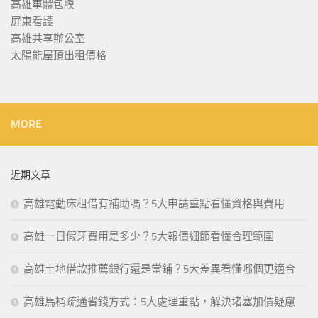
高雄車體包膜
屏東看護
高雄共享辦公室
太陽能屋頂出租價格
MORE
近期文章
高雄電動床租借有補助嗎？5大申請重點看懂資格與費用
高雄一日假牙費用是多少？5大報價細節看懂合理範圍
高雄土地借款推薦銀行還是當鋪？5大差異看懂哪個更適合
高雄馬桶疏通省錢方式：5大處理重點，解決堵塞加價疑慮