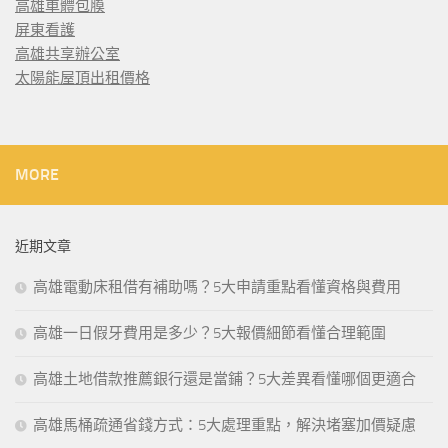
高雄車體包膜
屏東看護
高雄共享辦公室
太陽能屋頂出租價格
MORE
近期文章
高雄電動床租借有補助嗎？5大申請重點看懂資格與費用
高雄一日假牙費用是多少？5大報價細節看懂合理範圍
高雄土地借款推薦銀行還是當鋪？5大差異看懂哪個更適合
高雄馬桶疏通省錢方式：5大處理重點，解決堵塞加價疑慮