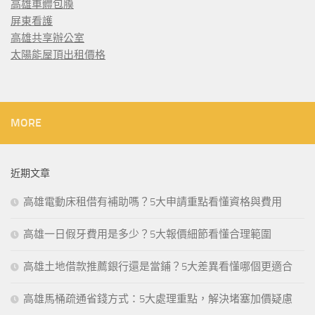
高雄車體包膜
屏東看護
高雄共享辦公室
太陽能屋頂出租價格
MORE
近期文章
高雄電動床租借有補助嗎？5大申請重點看懂資格與費用
高雄一日假牙費用是多少？5大報價細節看懂合理範圍
高雄土地借款推薦銀行還是當鋪？5大差異看懂哪個更適合
高雄馬桶疏通省錢方式：5大處理重點，解決堵塞加價疑慮