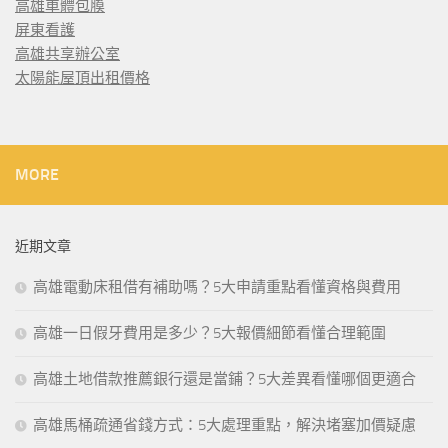
高雄車體包膜
屏東看護
高雄共享辦公室
太陽能屋頂出租價格
MORE
近期文章
高雄電動床租借有補助嗎？5大申請重點看懂資格與費用
高雄一日假牙費用是多少？5大報價細節看懂合理範圍
高雄土地借款推薦銀行還是當鋪？5大差異看懂哪個更適合
高雄馬桶疏通省錢方式：5大處理重點，解決堵塞加價疑慮