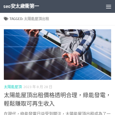
seo安太歲衝第一
Skip to content
TAGGED:
太陽能屋頂出租
太陽能屋頂
2023 年 8 月 28 日
太陽能屋頂出租價格透明合理，綠能發電，
輕鬆賺取可再生收入
在現代，綠能發電日益受到關注，太陽能屋頂出租成為了一