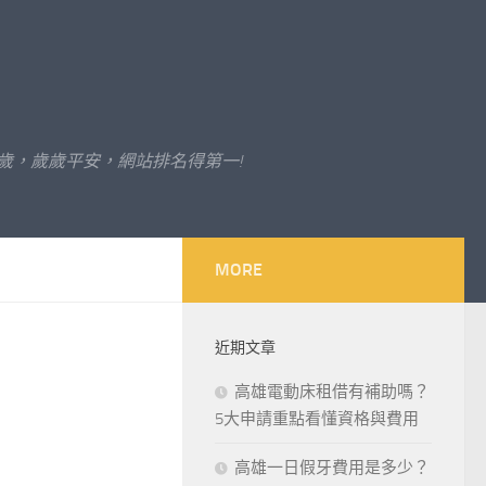
歲，歲歲平安，網站排名得第一!
MORE
近期文章
高雄電動床租借有補助嗎？
5大申請重點看懂資格與費用
高雄一日假牙費用是多少？