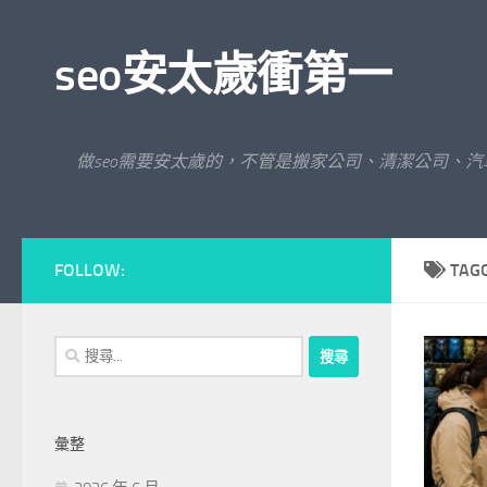
Skip to content
seo安太歲衝第一
做seo需要安太歲的，不管是搬家公司、清潔公司、
FOLLOW:
TAG
搜
尋
關
鍵
彙整
字: