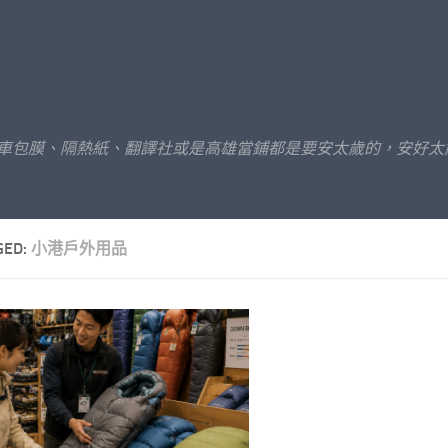
汽車包膜、隔熱紙、翻譯社或是高雄當鋪都是要安太歲的，安好太
GED:
小港戶外用品