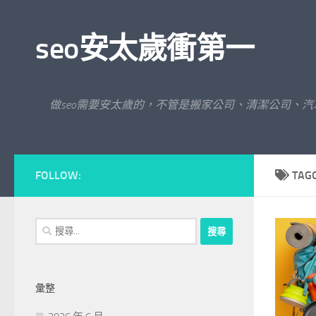
Skip to content
seo安太歲衝第一
做seo需要安太歲的，不管是搬家公司、清潔公司、
FOLLOW:
TAG
搜
尋
關
鍵
彙整
字: