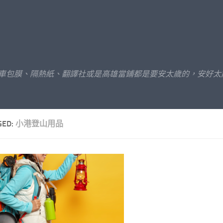
汽車包膜、隔熱紙、翻譯社或是高雄當鋪都是要安太歲的，安好太
GED:
小港登山用品