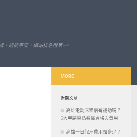
歲，歲歲平安，網站排名得第一!
MORE
近期文章
高雄電動床租借有補助嗎？
5大申請重點看懂資格與費用
高雄一日假牙費用是多少？