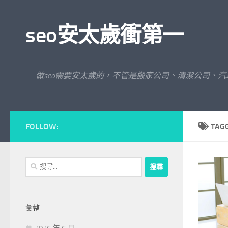
Skip to content
seo安太歲衝第一
做seo需要安太歲的，不管是搬家公司、清潔公司、
FOLLOW:
TAG
搜
尋
關
鍵
彙整
字: