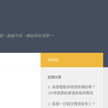
歲，歲歲平安，網站排名得第一!
MORE
近期文章
高雄電動床租借有補助嗎？
5大申請重點看懂資格與費用
高雄一日假牙費用是多少？