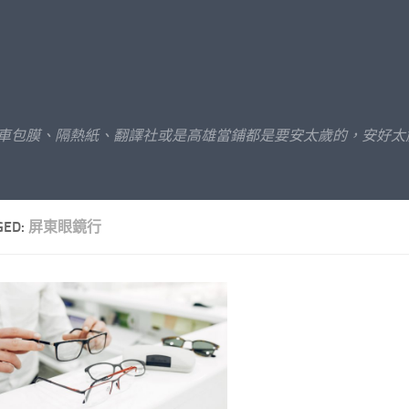
汽車包膜、隔熱紙、翻譯社或是高雄當鋪都是要安太歲的，安好太
GED:
屏東眼鏡行