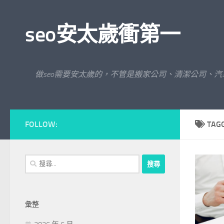
Skip to content
seo安太歲衝第一
做seo需要安太歲的，不管是搬家公司、清潔公司、
FOLLOW:
TAG
搜
尋
關
鍵
彙整
字: