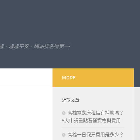
歲，歲歲平安，網站排名得第一!
MORE
近期文章
高雄電動床租借有補助嗎？
5大申請重點看懂資格與費用
高雄一日假牙費用是多少？