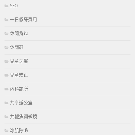
SEO
一日假牙費用
休閒背包
休閒鞋
兒童牙醫
兒童矯正
內科診所
共享辦公室
共軛焦顯微鏡
冰肌除毛