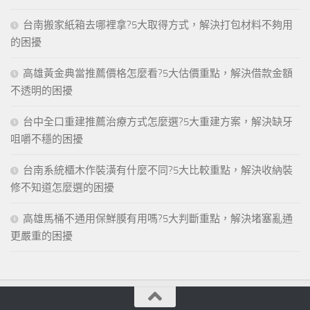
台南搬家紙箱去哪裡拿?5大取得方式，解決打包材料不夠用
的困擾
高雄黃金典當推薦價格怎麼看?5大估價重點，解決借款金額
不透明的困擾
台中全口重建推薦治療方式怎麼選?5大重建方案，解決缺牙
咀嚼不穩的困擾
台南系統櫃木作裝潢有什麼不同?5大比較重點，解決收納裝
修不知道怎麼選的困擾
高雄馬桶不通用保鮮膜有用嗎?5大判斷重點，解決堵塞亂通
更嚴重的困擾