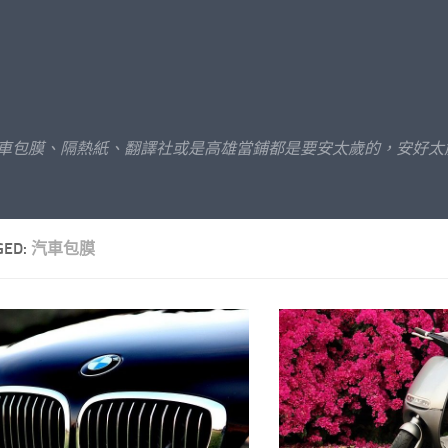
汽車包膜、隔熱紙、翻譯社或是高雄當鋪都是要安太歲的，安好太
GED:
汽車包膜