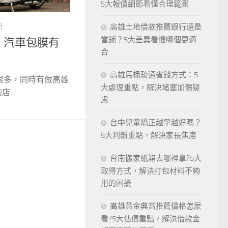
5大報價細節看懂合理範圍
日
高雄土地借款推薦銀行還是
當鋪？5大差異看懂哪個更適
膜、汽車包膜有
合
高雄馬桶疏通省錢方式：5
很多，同時有做高雄
大處理重點，解決堵塞加價疑
...
慮
台中兒童矯正越早越好嗎？
5大判斷重點，解決家長焦慮
台南搬家紙箱去哪裡拿?5大
取得方式，解決打包材料不夠
用的困擾
高雄黃金典當推薦價格怎麼
看?5大估價重點，解決借款金