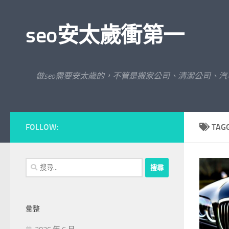
Skip to content
seo安太歲衝第一
做seo需要安太歲的，不管是搬家公司、清潔公司、
FOLLOW:
TAG
搜
尋
關
鍵
彙整
字: