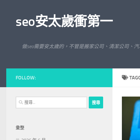
Skip to content
seo安太歲衝第一
做seo需要安太歲的，不管是搬家公司、清潔公司、
FOLLOW:
TAG
搜
尋
關
鍵
彙整
字: