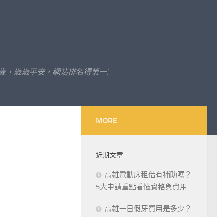
歲，歲歲平安，網站排名得第一!
MORE
近期文章
高雄電動床租借有補助嗎？
5大申請重點看懂資格與費用
高雄一日假牙費用是多少？