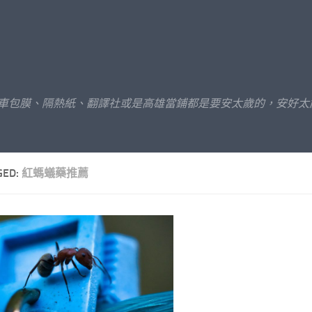
汽車包膜、隔熱紙、翻譯社或是高雄當鋪都是要安太歲的，安好太
GED:
紅螞蟻藥推薦