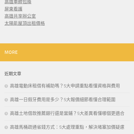
高雄車體包膜
屏東看護
高雄共享辦公室
太陽能屋頂出租價格
MORE
近期文章
高雄電動床租借有補助嗎？5大申請重點看懂資格與費用
高雄一日假牙費用是多少？5大報價細節看懂合理範圍
高雄土地借款推薦銀行還是當鋪？5大差異看懂哪個更適合
高雄馬桶疏通省錢方式：5大處理重點，解決堵塞加價疑慮