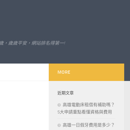
歲，歲歲平安，網站排名得第一!
MORE
近期文章
高雄電動床租借有補助嗎？
5大申請重點看懂資格與費用
高雄一日假牙費用是多少？