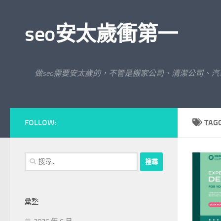
Skip to content
seo安太歲衝第一
做seo需要安太歲的，不管是搬家公司、清潔公司、
FOLLOW:
TAG
搜
尋
關
鍵
彙整
字: