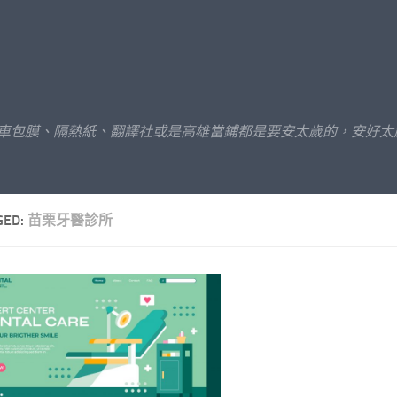
汽車包膜、隔熱紙、翻譯社或是高雄當鋪都是要安太歲的，安好太
GED:
苗栗牙醫診所