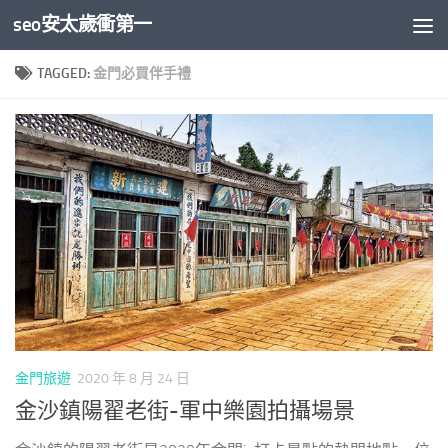
seo安太歲衝第一
Skip to content
TAGGED:
金門必買伴手禮
金門旅遊
2020 年 8 月 24 日
金沙鎮陽翟老街-軍中樂園拍攝場景