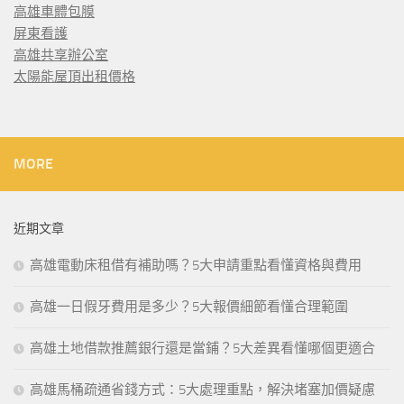
高雄車體包膜
屏東看護
高雄共享辦公室
太陽能屋頂出租價格
MORE
近期文章
高雄電動床租借有補助嗎？5大申請重點看懂資格與費用
高雄一日假牙費用是多少？5大報價細節看懂合理範圍
高雄土地借款推薦銀行還是當鋪？5大差異看懂哪個更適合
高雄馬桶疏通省錢方式：5大處理重點，解決堵塞加價疑慮