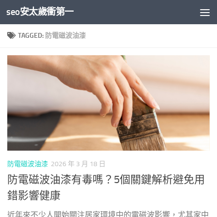
seo安太歲衝第一
Skip to content
TAGGED:
防電磁波油漆
防電磁波油漆
2026 年 3 月 18 日
防電磁波油漆有毒嗎？5個關鍵解析避免用
錯影響健康
近年來不少人開始關注居家環境中的電磁波影響，尤其家中