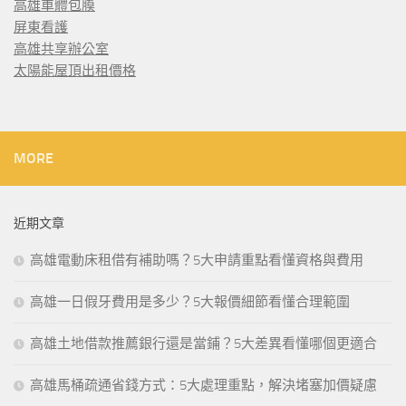
高雄車體包膜
屏東看護
高雄共享辦公室
太陽能屋頂出租價格
MORE
近期文章
高雄電動床租借有補助嗎？5大申請重點看懂資格與費用
高雄一日假牙費用是多少？5大報價細節看懂合理範圍
高雄土地借款推薦銀行還是當鋪？5大差異看懂哪個更適合
高雄馬桶疏通省錢方式：5大處理重點，解決堵塞加價疑慮