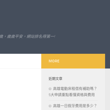
歲，歲歲平安，網站排名得第一!
MORE
近期文章
高雄電動床租借有補助嗎？
5大申請重點看懂資格與費用
高雄一日假牙費用是多少？