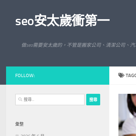
Skip to content
seo安太歲衝第一
做seo需要安太歲的，不管是搬家公司、清潔公司、
FOLLOW:
TAG
搜
尋
關
鍵
彙整
字: