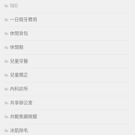
SEO
一日假牙費用
休閒背包
休閒鞋
兒童牙醫
兒童矯正
內科診所
共享辦公室
共軛焦顯微鏡
冰肌除毛