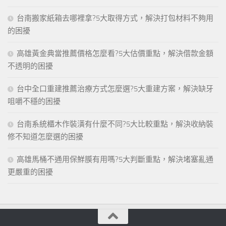
台南搬家紙箱去哪裡拿?5大取得方式，解決打包材料不夠用
的困擾
高雄黃金典當推薦價格怎麼看?5大估價重點，解決借款金額
不透明的困擾
台中全口重建推薦治療方式怎麼選?5大重建方案，解決缺牙
咀嚼不穩的困擾
台南系統櫃木作裝潢有什麼不同?5大比較重點，解決收納裝
修不知道怎麼選的困擾
高雄馬桶不通用保鮮膜有用嗎?5大判斷重點，解決堵塞亂通
更嚴重的困擾