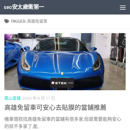
seo安太歲衝第一
Skip to content
TAGGED:
高雄免留車
鳳山當鋪
2020 年 8 月 17 日
高雄免留車可安心去貼膜的當鋪推薦
機車借款找高雄免留車的當鋪有很多家,但是需要能夠安心
的就不多家了,能...