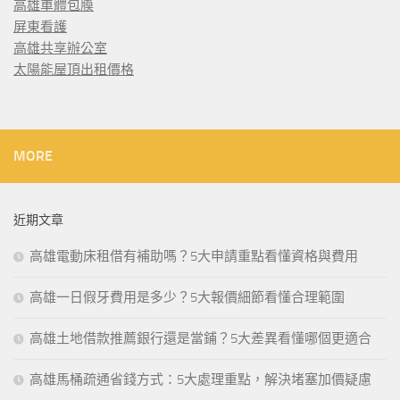
高雄車體包膜
屏東看護
高雄共享辦公室
太陽能屋頂出租價格
MORE
近期文章
高雄電動床租借有補助嗎？5大申請重點看懂資格與費用
高雄一日假牙費用是多少？5大報價細節看懂合理範圍
高雄土地借款推薦銀行還是當鋪？5大差異看懂哪個更適合
高雄馬桶疏通省錢方式：5大處理重點，解決堵塞加價疑慮