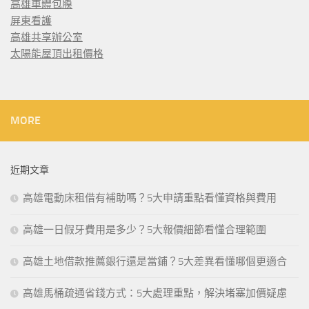
高雄車體包膜
屏東看護
高雄共享辦公室
太陽能屋頂出租價格
MORE
近期文章
高雄電動床租借有補助嗎？5大申請重點看懂資格與費用
高雄一日假牙費用是多少？5大報價細節看懂合理範圍
高雄土地借款推薦銀行還是當鋪？5大差異看懂哪個更適合
高雄馬桶疏通省錢方式：5大處理重點，解決堵塞加價疑慮