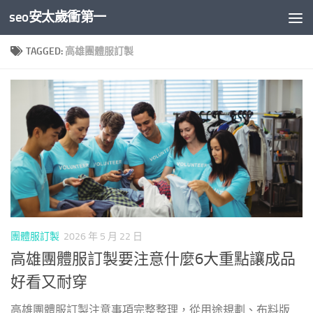
seo安太歲衝第一
Skip to content
TAGGED:
高雄團體服訂製
團體服訂製
2026 年 5 月 22 日
高雄團體服訂製要注意什麼6大重點讓成品
好看又耐穿
高雄團體服訂製注意事項完整整理，從用途規劃、布料版