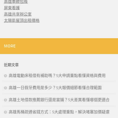
高雄車體包膜
屏東看護
高雄共享辦公室
太陽能屋頂出租價格
MORE
近期文章
高雄電動床租借有補助嗎？5大申請重點看懂資格與費用
高雄一日假牙費用是多少？5大報價細節看懂合理範圍
高雄土地借款推薦銀行還是當鋪？5大差異看懂哪個更適合
高雄馬桶疏通省錢方式：5大處理重點，解決堵塞加價疑慮