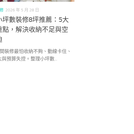
修
2026 年 5 月 28 日
小坪數裝修8坪推薦：5大
重點，解決收納不足與空
迫
空間裝修最怕收納不夠、動線卡住、
與預算失控。整理小坪數...