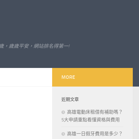
歲，歲歲平安，網站排名得第一!
MORE
近期文章
高雄電動床租借有補助嗎？
5大申請重點看懂資格與費用
高雄一日假牙費用是多少？