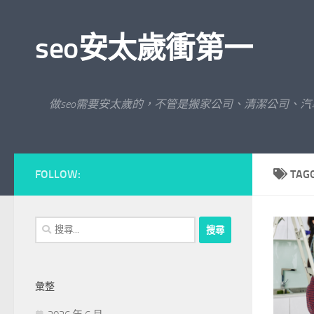
Skip to content
seo安太歲衝第一
做seo需要安太歲的，不管是搬家公司、清潔公司、
FOLLOW:
TAG
搜
尋
關
鍵
彙整
字: