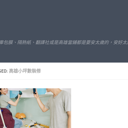
汽車包膜、隔熱紙、翻譯社或是高雄當鋪都是要安太歲的，安好太
GED:
高雄小坪數裝修