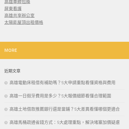
高雄車體包膜
屏東看護
高雄共享辦公室
太陽能屋頂出租價格
MORE
近期文章
高雄電動床租借有補助嗎？5大申請重點看懂資格與費用
高雄一日假牙費用是多少？5大報價細節看懂合理範圍
高雄土地借款推薦銀行還是當鋪？5大差異看懂哪個更適合
高雄馬桶疏通省錢方式：5大處理重點，解決堵塞加價疑慮