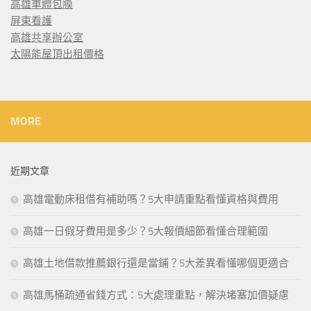
高雄車體包膜
屏東看護
高雄共享辦公室
太陽能屋頂出租價格
MORE
近期文章
高雄電動床租借有補助嗎？5大申請重點看懂資格與費用
高雄一日假牙費用是多少？5大報價細節看懂合理範圍
高雄土地借款推薦銀行還是當鋪？5大差異看懂哪個更適合
高雄馬桶疏通省錢方式：5大處理重點，解決堵塞加價疑慮