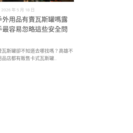
2026 年 5 月 18 日
戶外用品有賣瓦斯罐嗎露
手最容易忽略這些安全問
營瓦斯罐卻不知道去哪找嗎？高雄不
品店都有販售卡式瓦斯罐...