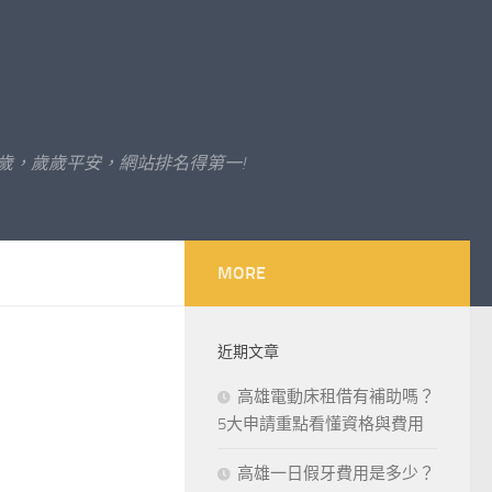
歲，歲歲平安，網站排名得第一!
MORE
近期文章
高雄電動床租借有補助嗎？
5大申請重點看懂資格與費用
高雄一日假牙費用是多少？