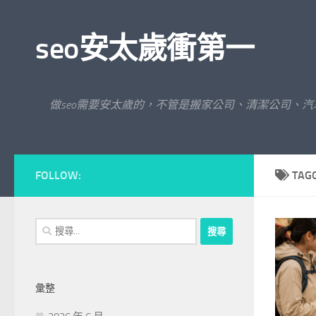
Skip to content
seo安太歲衝第一
做seo需要安太歲的，不管是搬家公司、清潔公司、
FOLLOW:
TAG
搜
尋
關
鍵
彙整
字: