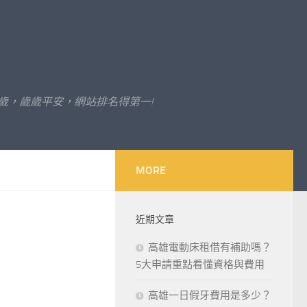
歲，歲歲平安，網站排名得第一!
MORE
近期文章
高雄電動床租借有補助嗎？
5大申請重點看懂資格與費用
高雄一日假牙費用是多少？