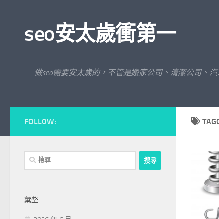
Skip to content
seo安太歲衝第一
做seo需要安太歲的，不管是搬家公司、清潔公司、
FOLLOW:
TAG
搜
尋
關
鍵
彙整
字: