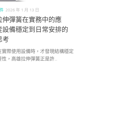
件
2026 年 1 月 13 日
拉伸彈簧在實務中的應
從設備穩定到日常安排的
思考
在實際使用設備時，才發現結構穩定
性，高雄拉伸彈簧正是許...