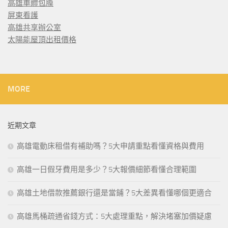
高雄車體包膜
屏東看護
高雄共享辦公室
太陽能屋頂出租價格
MORE
近期文章
高雄電動床租借有補助嗎？5大申請重點看懂資格與費用
高雄一日假牙費用是多少？5大報價細節看懂合理範圍
高雄土地借款推薦銀行還是當鋪？5大差異看懂哪個更適合
高雄馬桶疏通省錢方式：5大處理重點，解決堵塞加價疑慮