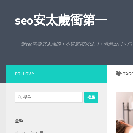
Skip to content
seo安太歲衝第一
做seo需要安太歲的，不管是搬家公司、清潔公司、
FOLLOW:
TAG
搜
尋
關
鍵
彙整
字: