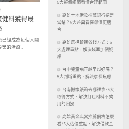
5大報價細節看懂合理範圍
日
高雄土地借款推薦銀行還是
復健科獲得最
當鋪？5大差異看懂哪個更適
略
合
康已經成為每個人關
高雄馬桶疏通省錢方式：5
的治療...
大處理重點，解決堵塞加價疑
慮
台中兒童矯正越早越好嗎？
5大判斷重點，解決家長焦慮
台南搬家紙箱去哪裡拿?5大
取得方式，解決打包材料不夠
用的困擾
高雄黃金典當推薦價格怎麼
看?5大估價重點，解決借款金