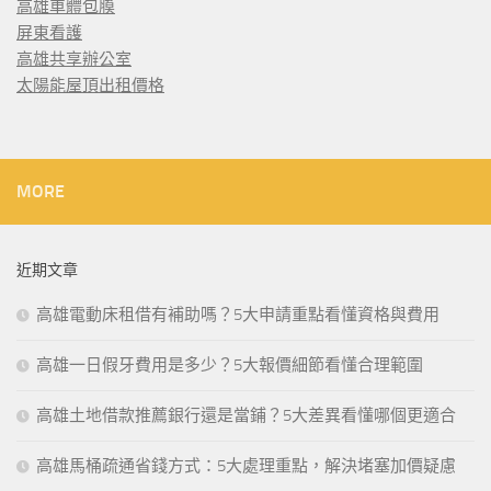
高雄車體包膜
屏東看護
高雄共享辦公室
太陽能屋頂出租價格
MORE
近期文章
高雄電動床租借有補助嗎？5大申請重點看懂資格與費用
高雄一日假牙費用是多少？5大報價細節看懂合理範圍
高雄土地借款推薦銀行還是當鋪？5大差異看懂哪個更適合
高雄馬桶疏通省錢方式：5大處理重點，解決堵塞加價疑慮