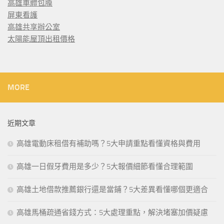
高雄車體包膜
屏東看護
高雄共享辦公室
太陽能屋頂出租價格
MORE
近期文章
高雄電動床租借有補助嗎？5大申請重點看懂資格與費用
高雄一日假牙費用是多少？5大報價細節看懂合理範圍
高雄土地借款推薦銀行還是當鋪？5大差異看懂哪個更適合
高雄馬桶疏通省錢方式：5大處理重點，解決堵塞加價疑慮