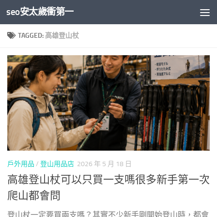
seo安太歲衝第一
Skip to content
TAGGED:
高雄登山杖
戶外用品
/
登山用品店
2026 年 5 月 18 日
高雄登山杖可以只買一支嗎很多新手第一次
爬山都會問
登山杖一定要買兩支嗎？其實不少新手剛開始登山時，都會