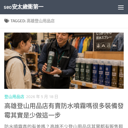
seo安太歲衝第一
Skip to content
TAGGED:
高雄登山用品店
登山用品店
2026 年 5 月 18 日
高雄登山用品店有賣防水噴霧嗎很多裝備發
霉其實是少做這一步
防水噴霧真的有差嗎？高雄不少登山用品店其實都有販售鞋