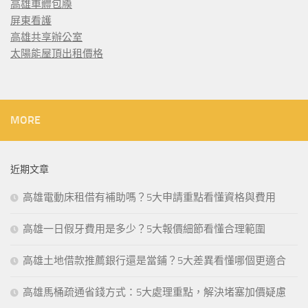
高雄車體包膜
屏東看護
高雄共享辦公室
太陽能屋頂出租價格
MORE
近期文章
高雄電動床租借有補助嗎？5大申請重點看懂資格與費用
高雄一日假牙費用是多少？5大報價細節看懂合理範圍
高雄土地借款推薦銀行還是當鋪？5大差異看懂哪個更適合
高雄馬桶疏通省錢方式：5大處理重點，解決堵塞加價疑慮