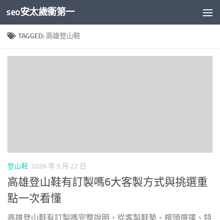
seo安太歲衝第一
Skip to content
TAGGED:
高雄登山鞋
登山鞋
2026 年 5 月 22 日
高雄登山鞋有訂製嗎6大客製方式與挑選重
點一次看懂
高雄登山鞋有訂製嗎完整說明，從客製鞋墊、楦頭選擇、特