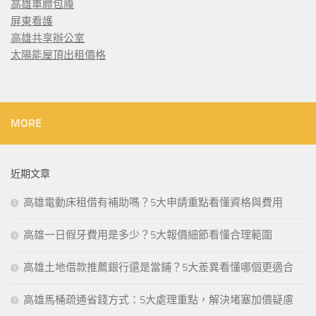
高雄車體包膜
屏東看護
高雄共享辦公室
太陽能屋頂出租價格
MORE
近期文章
高雄電動床租借有補助嗎？5大申請重點看懂資格與費用
高雄一日假牙費用是多少？5大報價細節看懂合理範圍
高雄土地借款推薦銀行還是當鋪？5大差異看懂哪個更適合
高雄馬桶疏通省錢方式：5大處理重點，解決堵塞加價疑慮