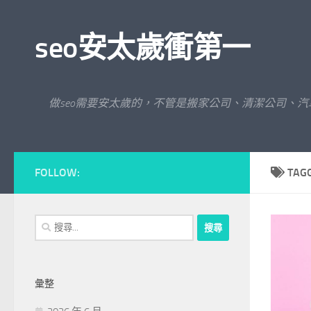
Skip to content
seo安太歲衝第一
做seo需要安太歲的，不管是搬家公司、清潔公司、
FOLLOW:
TAG
搜
尋
關
鍵
彙整
字: