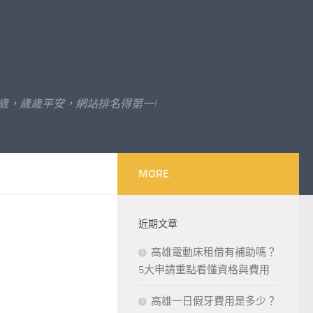
歲，歲歲平安，網站排名得第一!
MORE
近期文章
高雄電動床租借有補助嗎？
5大申請重點看懂資格與費用
高雄一日假牙費用是多少？