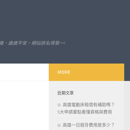
歲，歲歲平安，網站排名得第一!
MORE
近期文章
高雄電動床租借有補助嗎？
5大申請重點看懂資格與費用
高雄一日假牙費用是多少？