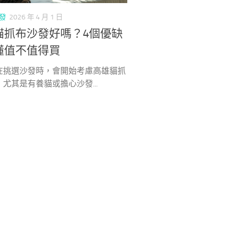
發
2026 年 4 月 1 日
貓抓布沙發好嗎？4個優缺
懂值不值得買
在挑選沙發時，會開始考慮高雄貓抓
尤其是有養貓或擔心沙發...