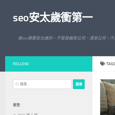
Skip to content
seo安太歲衝第一
做seo需要安太歲的，不管是搬家公司、清潔公司、
FOLLOW:
TAG
搜
尋
關
鍵
彙整
字: