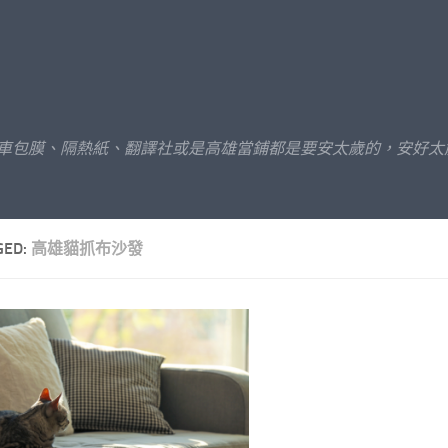
汽車包膜、隔熱紙、翻譯社或是高雄當鋪都是要安太歲的，安好太
GED:
高雄貓抓布沙發